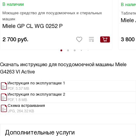
В наличии
В нали
Моющее средство для посудомоечных и стиральных
Таблетк
машин
Miele 
Miele GP CL WG 0252 P
2 700
руб.
3 800
Скачать инструкцию для посудомоечной машины
Miele
G4263 VI Active
Инструкция по эксплуатации 1
PDF, 3.37 MB
Инструкция по эксплуатации 2
PDF, 1.8 MB
Схема встраивания
JPG, 264.32 KB
Дополнительные услуги