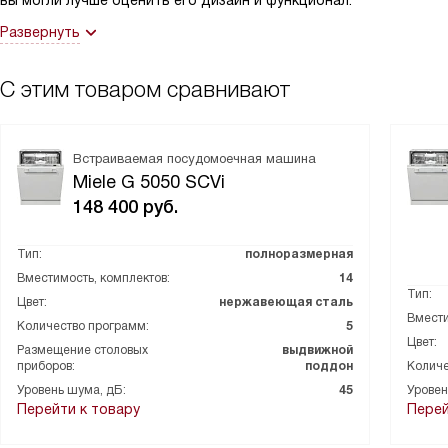
вы могли лучше оценить его дизайн и функционал.
Развернуть
С этим товаром сравнивают
Встраиваемая посудомоечная машина
Miele G 5050 SCVi
148 400
руб.
Тип:
полноразмерная
Вместимость, комплектов:
14
Тип:
Цвет:
нержавеющая сталь
Вмести
Количество программ:
5
Цвет:
Размещение столовых
выдвижной
приборов:
поддон
Количе
Уровень шума, дБ:
45
Уровен
Перейти к товару
Перей