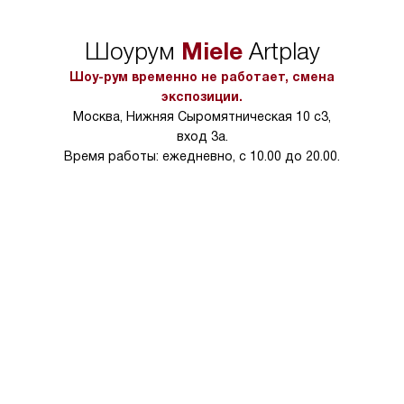
в нужное место, учитывая размеры
и перевешивание д
упаковки или без нее.
выполнения специа
Miele
Шоурум
Artplay
в условиях повыше
тарифы на услуги 
Шоу-рум временно не работает, смена
на 30%.
экспозиции.
Москва, Нижняя Сыромятническая 10 с3,
вход 3а.
Время работы: ежедневно, с 10.00 до 20.00.