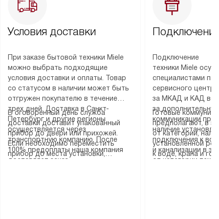
Условия доставки
Подключение
При заказе бытовой техники Miele
Подключение
можно выбрать подходящие
техники Miele осу
условия доставки и оплаты. Товар
специалистами пар
со статусом в наличии может быть
сервисного центра
отгружен покупателю в течение
за МКАД и КАД во
трех дней. Доставка в Санкт-
за дополнительную
В оговоренный день служба
Готовые коммуника
Петербург и другие регионы
коммуникации пре
доставки доставит упакованный
предполагают, в з
осуществляется через
наличие установле
прибор до двери или прихожей.
от категории, нали
транспортную компанию. После
подключения к во
Если необходимо переместить
установленной роз
100% предоплаты наша компания
и канализации в з
прибор до места установки,
к воде, крана и го
доставляет заказ
от категории техн
пожалуйста, предварительно
слива. Стандартна
до представительства
дополнительных ус
уточните это с менеджером.
включает в себя: с
транспортной компании в городе
определяется согл
За данную услугу взимается
транспортировочны
Москва. Пожалуйста, уточняйте
который можно по
дополнительная плата. Важно
разблокировку при
условия доставки у менеджера при
на нашем сайте в 
учитывать, что если размеры
соединение отдель
оформлении заказа.
«Подключение».
прибора не позволяют ему пройти
монтаж техники в 