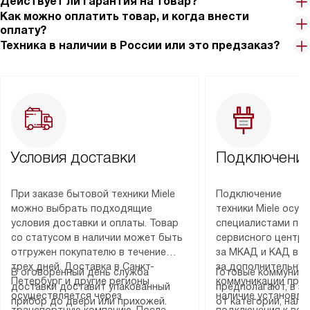
Действует ли гарантия на товар?
Как можно оплатить товар, и когда внести
оплату?
Техника в наличии в России или это предзаказ?
Условия доставки
Подключение
При заказе бытовой техники Miele
Подключение
можно выбрать подходящие
техники Miele осу
условия доставки и оплаты. Товар
специалистами пар
со статусом в наличии может быть
сервисного центра
отгружен покупателю в течение
за МКАД и КАД во
трех дней. Доставка в Санкт-
за дополнительную
В оговоренный день служба
Готовые коммуника
Петербург и другие регионы
коммуникации пре
доставки доставит упакованный
предполагают, в з
осуществляется через
наличие установле
прибор до двери или прихожей.
от категории, нали
транспортную компанию. После
подключения к во