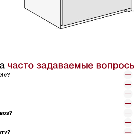
на
часто задаваемые вопрос
ele?
воз?
ату?