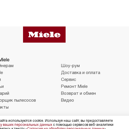
Miele
йнерам
Шоу-рум
le
Доставка и оплата
и
Сервис
ьи
Ремонт Miele
арий
Возврат и обмен
орщик пылесосов
Видео
акты
айта используются cookie. Используя наш сайт, вы предоставляете
ика конфиденциальности
Условия продажи
ку ваших персональных данных
с помощью сервисов веб-аналитики
етесь к тексту «
Согласия на обработку персональных данных
»