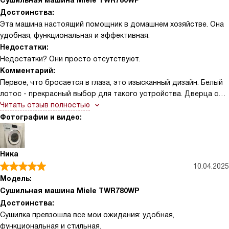
Сушильная машина Miele TWR780WP
Достоинства:
Эта машина настоящий помощник в домашнем хозяйстве. Она
удобная, функциональная и эффективная.
Недостатки:
Недостатки? Они просто отсутствуют.
Комментарий:
Первое, что бросается в глаза, это изысканный дизайн. Белый
лотос - прекрасный выбор для такого устройства. Дверца с
хромированной окантовкой и белая отделка придают ей
Читать отзыв полностью
элегантности.
Фотографии и видео:
Важным атрибутом стала наклонная панель управления. Она
облегчает процесс настройки и выбора программ. Их, кстати,
Ника
целых 22! Это позволяет подобрать оптимальный режим для
10.04.2025
любого типа белья - от деликатного шелка до плотных
Модель:
джинсов.
Сушильная машина Miele TWR780WP
Достоинства:
Мне особенно нравится функция отложенного старта. С ней
Сушилка превзошла все мои ожидания: удобная,
можно забыть о необходимости следить за временем и
функциональная и стильная.
вовремя загрузить белье. Просто устанавливаю время, и