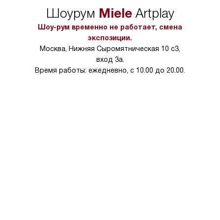
характерный пристал. Раньше такое сразу в стирку шло, теперь
Miele
Шоурум
Artplay
в сушильную машину для освежения. А еще есть функция
Шоу-рум временно не работает, смена
обработки паром, убивающая все бактерии — использую,
экспозиции.
когда болеем.
Москва, Нижняя Сыромятническая 10 с3,
вход 3а.
После этой машины даже гладить не надо, только немного
Время работы: ежедневно, с 10.00 до 20.00.
жаль, что вещи сама не складывает и в шкаф раскладывать не
тащит.