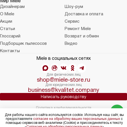
Мир Miele
Дизайнерам
Шоу-рум
О Miele
Доставка и оплата
Акции
Сервис
Статьи
Ремонт Miele
Глоссарий
Возврат и обмен
Подборщик пылесосов
Видео
Контакты
Miele в социальных сетях
Для физических лиц
shop@miele-store.ru
Для юридических лиц
business@kvalitet.company
Написать руководству
Политика конфиденциальности
Условия продажи
Для работы нашего сайта используются cookie. Используя наш сайт, вы
предоставляете
согласие на обработку ваших персональных данных
Карта сайта
с
помощью сервисов веб-аналитики (Cookie) и присоединяетесь к тексту
© 2004 – 2026 Магазин Miele «Kvalitet Trade, LLC»
«
Согласия на обработку персональных данных
»