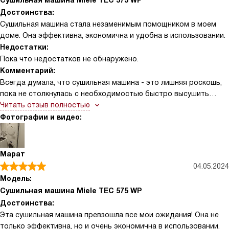
Сушильная машина Miele TEC 575 WP
Достоинства:
Сушильная машина стала незаменимым помощником в моем
доме. Она эффективна, экономична и удобна в использовании.
Недостатки:
Пока что недостатков не обнаружено.
Комментарий:
Всегда думала, что сушильная машина - это лишняя роскошь,
пока не столкнулась с необходимостью быстро высушить
большое количество белья. Машина превзошла все мои
Читать отзыв полностью
ожидания. Она имеет 12 программ для различных типов ткани,
Фотографии и видео:
что позволяет мне сушить все от хлопка до шерсти без боязни
повредить вещи.
Марат
Теперь я могу сушить даже самые деликатные вещи, не боясь,
04.05.2024
что они сядут или потеряют форму. К тому же, благодаря
Модель:
функции AddLoad, можно добавить забытые вещи даже после
Сушильная машина Miele TEC 575 WP
начала программы. Это очень удобно, если вдруг забыла
Достоинства:
положить что-то в машину.
Эта сушильная машина превзошла все мои ожидания! Она не
только эффективна, но и очень экономична в использовании.
Мне нравится, что машина имеет индикаторы выполнения