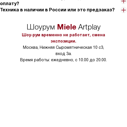
оплату?
настоящим спасением для меня и моей семьи. Очень
Техника в наличии в России или это предзаказ?
рекомендую всем, кто ценит комфорт, качество и
функциональность!
Miele
Шоурум
Artplay
Шоу-рум временно не работает, смена
экспозиции.
Москва, Нижняя Сыромятническая 10 с3,
вход 3а.
Время работы: ежедневно, с 10.00 до 20.00.