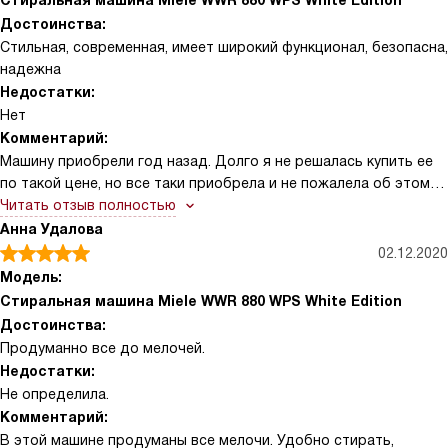
Стиральная машина Miele WWR 880 WPS White Edition
Достоинства:
Стильная, современная, имеет широкий функционал, безопасна,
надежна
Недостатки:
Нет
Комментарий:
Машину приобрели год назад. Долго я не решалась купить ее
по такой цене, но все таки приобрела и не пожалела об этом
ни разу. Такой качественной стирки я еще не видела.
Читать отзыв полностью
Функционал позволяет отстирать любое загрезнение и любой
Анна Удалова
вид ткани. Не жалею потраченных на нее денег, она мне их уже
02.12.2020
вернула чистым бельем.
Модель:
Стиральная машина Miele WWR 880 WPS White Edition
Достоинства:
Продуманно все до мелочей.
Недостатки:
Не определила.
Комментарий:
В этой машине продуманы все мелочи. Удобно стирать,