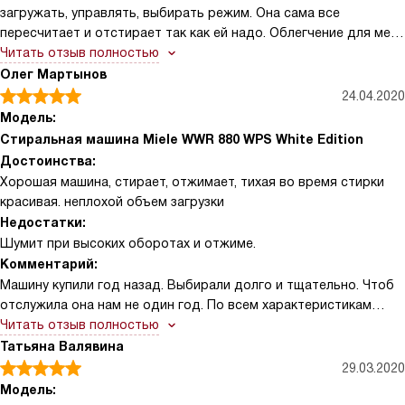
загружать, управлять, выбирать режим. Она сама все
пересчитает и отстирает так как ей надо. Облегчение для меня
большое. Теперь нет никаких заморочек со стиркой. Я
Читать отзыв полностью
довольна.
Олег Мартынов
24.04.2020
Модель:
Стиральная машина Miele WWR 880 WPS White Edition
Достоинства:
Хорошая машина, стирает, отжимает, тихая во время стирки
красивая. неплохой объем загрузки
Недостатки:
Шумит при высоких оборотах и отжиме.
Комментарий:
Машину купили год назад. Выбирали долго и тщательно. Чтоб
отслужила она нам не один год. По всем характеристикам
подошла данная модель. Это росто самый надежный вариант,
Читать отзыв полностью
крепкая сборка, отличный функционал. Качеством ее работы,
Татьяна Валявина
мы довольны. Все нас устраивает. рекомендуем!
29.03.2020
Модель: