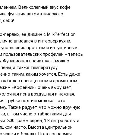
влением. Великолепный вкус кофе
вила функция автоматического
 себя!
первых, ее дизайн с MilkPerfection
лично вписался в интерьер кухни.
 управление простым и интуитивным.
 пользовательских профилей – теперь
у. Функционал впечатляет: можно
 пены, а также температуру
енно таким, каким хочется. Есть даже
иток более насыщенным и ароматным.
ежим «Кофейник» очень выручает,
молочная пена воздушная и нежная.
ия трубки подачи молока – это
ену. Также радует, что можно вручную
и, в том числе с таблетками для
: 300 грамм зерен, 1.8 литра воды и
лишком часто. Высота центральной
ые чашки и бокалы. Подогреваемая