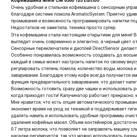
Кофемашина Miele CM 6360 125 Edition
Очень удобная и стильная кофемашина с сенсорным упра
благодаря системе помола AromaticSystem. Приятно уди
промывания и возможность программировать напитки под
Недостатков не заметила, техника просто супер.
Эта кофемашина стала настоящим открытием для меня! Во-
выглядит очень современно и элегантно, а черный цвет от
Сенсорные переключатели и дисплей DirectSensor делают
Особенно понравилась возможность создавать до восьми
каждый в семье может настроить напиток по своему вкус
регулировать степень помола, количество воды, молока и
заваривания. Благодаря этому кофе всегда получается им
функция предварительного заваривания, что делает нап
Возможность готовить сразу две чашки и использовать р
когда приходят гости! Капучинатор работает прекрасно, 
Мне нравится, что есть опция автоматического промыван
экономит время на уход за техникой и поддерживает гиги
удалять накипь и использовать удобные программы очистк
удаления кофейных масел. Объем контейнеров достаточный
0.7 литра молока, что позволяет не заправлять машину с
насадки регулируется, так что можно использовать разн