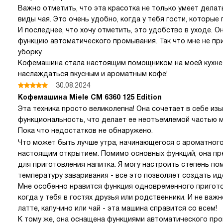
Важно отметить, что эта красотка не только умеет делат
виды чая. Это очень удобно, когда у тебя гости, которые
И последнее, что хочу отметить, это удобство в уходе. 
функцию автоматического промывания. Так что мне не пр
уборку.
Кофемашина стала настоящим помощником на моей кухне
наслаждаться вкусным и ароматным кофе!
30.08.2024
Кофемашина Miele CM 6360 125 Edition
Эта техника просто великолепна! Она сочетает в себе из
функциональность, что делает ее неотъемлемой частью м
Пока что недостатков не обнаружено.
Что может быть лучше утра, начинающегося с ароматного
настоящим открытием. Помимо основных функций, она пр
для приготовления напитка. Я могу настроить степень по
температуру заваривания - все это позволяет создать ид
Мне особенно нравится функция одновременного приготов
когда у тебя в гостях друзья или родственники. И не важн
латте, капучино или чай - эта машина справится со всем!
К тому же, она оснащена функциями автоматического про