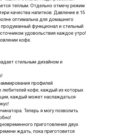
ается теплым. Отдельно отмечу режим
ери качества напитков. Давление в 15
вполне оптимальна для домашнего
е продуманный функционал и стильный
источником удовольствия каждое утро!
овлении кофе.
ладает стильным дизайном и
о!
граммирования профилей
о любителей кофе, каждый из которых
нкции, каждый может наслаждаться
кус!
чинатора. Теперь я могу позволить
обно!
одновременного приготовления двух
времени ждать, пока приготовится