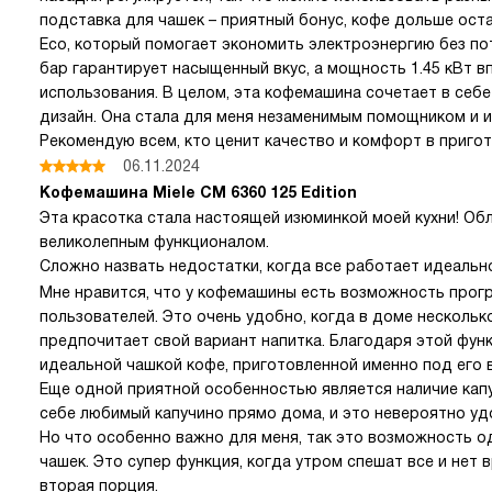
подставка для чашек – приятный бонус, кофе дольше ост
Eco, который помогает экономить электроэнергию без пот
бар гарантирует насыщенный вкус, а мощность 1.45 кВт 
использования. В целом, эта кофемашина сочетает в себ
дизайн. Она стала для меня незаменимым помощником и 
Рекомендую всем, кто ценит качество и комфорт в пригот
06.11.2024
Кофемашина Miele CM 6360 125 Edition
Эта красотка стала настоящей изюминкой моей кухни! Об
великолепным функционалом.
Сложно назвать недостатки, когда все работает идеальн
Мне нравится, что у кофемашины есть возможность про
пользователей. Это очень удобно, когда в доме нескольк
предпочитает свой вариант напитка. Благодаря этой фу
идеальной чашкой кофе, приготовленной именно под его в
Еще одной приятной особенностью является наличие капу
себе любимый капучино прямо дома, и это невероятно уд
Но что особенно важно для меня, так это возможность 
чашек. Это супер функция, когда утром спешат все и нет 
вторая порция.