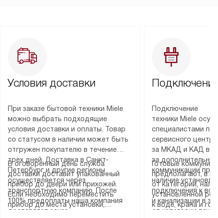
Условия доставки
Подключение
При заказе бытовой техники Miele
Подключение
можно выбрать подходящие
техники Miele осу
условия доставки и оплаты. Товар
специалистами пар
со статусом в наличии может быть
сервисного центра
отгружен покупателю в течение
за МКАД и КАД во
трех дней. Доставка в Санкт-
за дополнительную
В оговоренный день служба
Готовые коммуника
Петербург и другие регионы
коммуникации пре
доставки доставит упакованный
предполагают, в з
осуществляется через
наличие установле
прибор до двери или прихожей.
от категории, нали
транспортную компанию. После
подключения к во
Если необходимо переместить
установленной роз
100% предоплаты наша компания
и канализации в з
прибор до места установки,
к воде, крана и го
доставляет заказ
от категории техн
пожалуйста, предварительно
слива. Стандартна