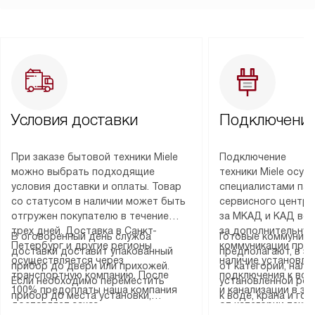
Условия доставки
Подключение
При заказе бытовой техники Miele
Подключение
можно выбрать подходящие
техники Miele осу
условия доставки и оплаты. Товар
специалистами пар
со статусом в наличии может быть
сервисного центра
отгружен покупателю в течение
за МКАД и КАД во
трех дней. Доставка в Санкт-
за дополнительную
В оговоренный день служба
Готовые коммуника
Петербург и другие регионы
коммуникации пре
доставки доставит упакованный
предполагают, в з
осуществляется через
наличие установле
прибор до двери или прихожей.
от категории, нали
транспортную компанию. После
подключения к во
Если необходимо переместить
установленной роз
100% предоплаты наша компания
и канализации в з
прибор до места установки,
к воде, крана и го
доставляет заказ
от категории техн
пожалуйста, предварительно
слива. Стандартна