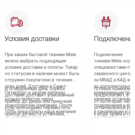
Условия доставки
Подключение
При заказе бытовой техники Miele
Подключение
можно выбрать подходящие
техники Miele осу
условия доставки и оплаты. Товар
специалистами пар
со статусом в наличии может быть
сервисного центра
отгружен покупателю в течение
за МКАД и КАД во
трех дней. Доставка в Санкт-
за дополнительную
В оговоренный день служба
Готовые коммуника
Петербург и другие регионы
коммуникации пре
доставки доставит упакованный
предполагают, в з
осуществляется через
наличие установле
прибор до двери или прихожей.
от категории, нали
транспортную компанию. После
подключения к во
Если необходимо переместить
установленной роз
100% предоплаты наша компания
и канализации в з
прибор до места установки,
к воде, крана и го
доставляет заказ
от категории техн
пожалуйста, предварительно
слива. Стандартна
до представительства
дополнительных ус
уточните это с менеджером.
включает в себя: с
транспортной компании в городе
определяется согл
За данную услугу взимается
транспортировочны