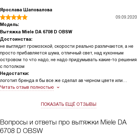
Ярослава Шаповалова
09.09.2020
Модель:
Вытяжка Miele DA 6708 D OBSW
Достоинства:
не выглядит громозской, скорости реально различаются, а не
просто прибавляется шума, отличный свет, над кухонным
островом то что надо, не надо придумывать какие-то решения
с потолком
Недостатки:
логотип бренда я бы все же сделал ав черном цвете или
сером, чтобы не выделялся белый. Он небольшой, но все равно
Читать отзыв полностью
видно
ПОКАЗАТЬ ЕЩЁ ОТЗЫВЫ
Вопросы и ответы про вытяжки Miele DA
6708 D OBSW