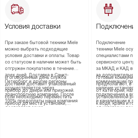
Условия доставки
Подключение
При заказе бытовой техники Miele
Подключение
можно выбрать подходящие
техники Miele осу
условия доставки и оплаты. Товар
специалистами пар
со статусом в наличии может быть
сервисного центра
отгружен покупателю в течение
за МКАД и КАД во
трех дней. Доставка в Санкт-
за дополнительную
В оговоренный день служба
Готовые коммуника
Петербург и другие регионы
коммуникации пре
доставки доставит упакованный
предполагают, в з
осуществляется через
наличие установле
прибор до двери или прихожей.
от категории, нали
транспортную компанию. После
подключения к во
Если необходимо переместить
установленной роз
100% предоплаты наша компания
и канализации в з
прибор до места установки,
к воде, крана и го
доставляет заказ
от категории техн
пожалуйста, предварительно
слива. Стандартна
до представительства
дополнительных ус
уточните это с менеджером.
включает в себя: с
транспортной компании в городе
определяется согл
За данную услугу взимается
транспортировочны
Москва. Пожалуйста, уточняйте
который можно по
дополнительная плата. Важно
разблокировку при
условия доставки у менеджера при
на нашем сайте в 
учитывать, что если размеры
соединение отдель