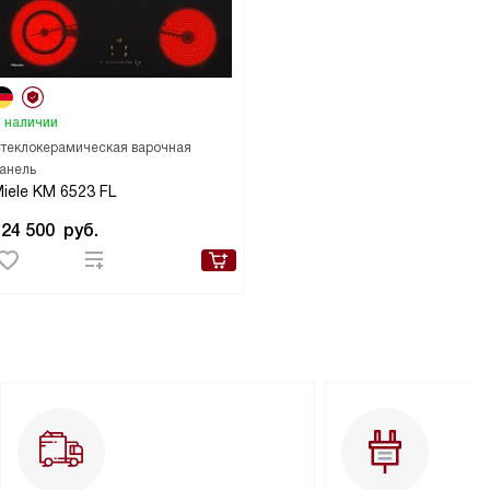
 наличии
теклокерамическая варочная
анель
iele KM 6523 FL
124 500
руб.