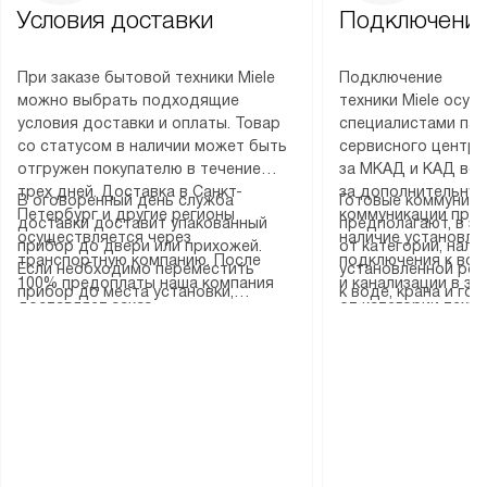
Условия доставки
Подключение
При заказе бытовой техники Miele
Подключение
можно выбрать подходящие
техники Miele осу
условия доставки и оплаты. Товар
специалистами пар
со статусом в наличии может быть
сервисного центра
отгружен покупателю в течение
за МКАД и КАД во
трех дней. Доставка в Санкт-
за дополнительную
В оговоренный день служба
Готовые коммуника
Петербург и другие регионы
коммуникации пре
доставки доставит упакованный
предполагают, в з
осуществляется через
наличие установле
прибор до двери или прихожей.
от категории, нали
транспортную компанию. После
подключения к во
Если необходимо переместить
установленной роз
100% предоплаты наша компания
и канализации в з
прибор до места установки,
к воде, крана и го
доставляет заказ
от категории техн
пожалуйста, предварительно
слива. Стандартна
до представительства
дополнительных ус
уточните это с менеджером.
включает в себя: с
транспортной компании в городе
определяется согл
За данную услугу взимается
транспортировочны
Москва. Пожалуйста, уточняйте
который можно по
дополнительная плата. Важно
разблокировку при
условия доставки у менеджера при
на нашем сайте в 
учитывать, что если размеры
соединение отдель
оформлении заказа.
«Подключение».
прибора не позволяют ему пройти
монтаж техники в 
через дверной проем, сотрудники
на место с проверк
транспортной службы не могут
подключение к су