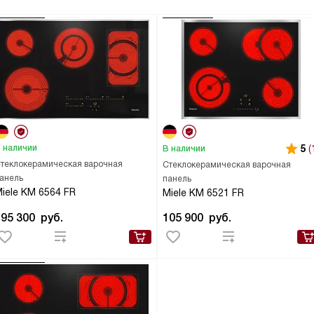
 наличии
5
(
В наличии
теклокерамическая варочная
Стеклокерамическая варочная
анель
панель
iele KM 6564 FR
Miele KM 6521 FR
195 300
руб.
105 900
руб.