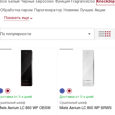
Все
Белый
Черные
Евросоюз
Функция FragranceDos
Knock2op
Обработка паром
Парогенератор
Новинки
Лучшие
Акции
Показать еще
По популярности
оставка от 3-х дней
Доставка от 3-х дней
ушильный шкаф
Сушильный шкаф
iele Aerium LC 860 WP OBSW
Miele Aerium LC 860 WP BRWS