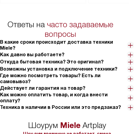
Перед заказом удостоверьтесь, что
коммуникаций, рас
сможете переместить прибор
материалы, навеш
в нужное место, учитывая размеры
и перевешивание д
упаковки или без нее.
выполнения специа
Ответы на
часто задаваемые
в условиях повыше
тарифы на услуги 
вопросы
на 30%.
В какие сроки происходит доставка техники
Miele?
Как давно вы работаете?
Откуда бытовая техника? Это оригинал?
Возможны установка и подключение техники?
Где можно посмотреть товары? Есть ли
самовывоз?
Действует ли гарантия на товар?
Как можно оплатить товар, и когда внести
оплату?
Техника в наличии в России или это предзаказ?
Miele
Шоурум
Artplay
Шоу-рум временно не работает, смена