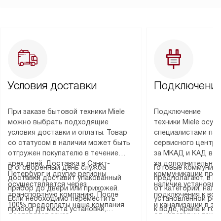
Условия доставки
Подключение
При заказе бытовой техники Miele
Подключение
можно выбрать подходящие
техники Miele осу
условия доставки и оплаты. Товар
специалистами пар
со статусом в наличии может быть
сервисного центра
отгружен покупателю в течение
за МКАД и КАД во
трех дней. Доставка в Санкт-
за дополнительную
В оговоренный день служба
Готовые коммуника
Петербург и другие регионы
коммуникации пре
доставки доставит упакованный
предполагают, в з
осуществляется через
наличие установле
прибор до двери или прихожей.
от категории, нали
транспортную компанию. После
подключения к во
Если необходимо переместить
установленной роз
100% предоплаты наша компания
и канализации в з
прибор до места установки,
к воде, крана и го
доставляет заказ
от категории техн
пожалуйста, предварительно
слива. Стандартна