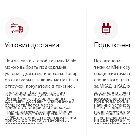
Условия доставки
Подключение
При заказе бытовой техники Miele
Подключение
можно выбрать подходящие
техники Miele осу
условия доставки и оплаты. Товар
специалистами пар
со статусом в наличии может быть
сервисного центра
отгружен покупателю в течение
за МКАД и КАД во
трех дней. Доставка в Санкт-
за дополнительную
В оговоренный день служба
Готовые коммуника
Петербург и другие регионы
коммуникации пре
доставки доставит упакованный
предполагают, в з
осуществляется через
наличие установле
прибор до двери или прихожей.
от категории, нали
транспортную компанию. После
подключения к во
Если необходимо переместить
установленной роз
100% предоплаты наша компания
и канализации в з
прибор до места установки,
к воде, крана и го
доставляет заказ
от категории техн
пожалуйста, предварительно
слива. Стандартна
до представительства
дополнительных ус
уточните это с менеджером.
включает в себя: с