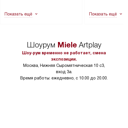
другие выступающие элементы, так
и консультацию по 
как это может привести к отказу
В стандартную уст
Показать ещё
Показать ещё
в гарантийном ремонте в будущем.
не включаются: пр
Перед заказом удостоверьтесь, что
коммуникаций, рас
сможете переместить прибор
материалы, навеш
в нужное место, учитывая размеры
и перевешивание д
упаковки или без нее.
выполнения специа
Miele
Шоурум
Artplay
в условиях повыше
тарифы на услуги 
Шоу-рум временно не работает, смена
на 30%.
экспозиции.
Москва, Нижняя Сыромятническая 10 с3,
вход 3а.
Время работы: ежедневно, с 10.00 до 20.00.