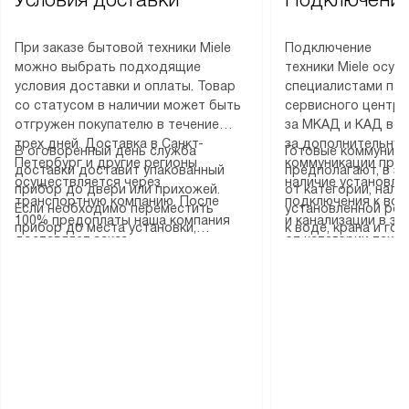
При заказе бытовой техники Miele
Подключение
можно выбрать подходящие
техники Miele осу
условия доставки и оплаты. Товар
специалистами пар
со статусом в наличии может быть
сервисного центра
отгружен покупателю в течение
за МКАД и КАД во
трех дней. Доставка в Санкт-
за дополнительную
В оговоренный день служба
Готовые коммуника
Петербург и другие регионы
коммуникации пре
доставки доставит упакованный
предполагают, в з
осуществляется через
наличие установле
прибор до двери или прихожей.
от категории, нали
транспортную компанию. После
подключения к во
Если необходимо переместить
установленной роз
100% предоплаты наша компания
и канализации в з
прибор до места установки,
к воде, крана и го
доставляет заказ
от категории техн
пожалуйста, предварительно
слива. Стандартна
до представительства
дополнительных ус
уточните это с менеджером.
включает в себя: с
транспортной компании в городе
определяется согл
За данную услугу взимается
транспортировочны
Москва. Пожалуйста, уточняйте
который можно по
дополнительная плата. Важно
разблокировку при
условия доставки у менеджера при
на нашем сайте в 
учитывать, что если размеры
соединение отдель
оформлении заказа.
«Подключение».
прибора не позволяют ему пройти
монтаж техники в 
через дверной проем, сотрудники
на место с проверк
транспортной службы не могут
подключение к су
демонтировать дверцы, ручки или
коммуникациям, пе