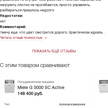
нагрузить плотно не прогибаются, просто управлять,
разбираться пришлось недолго
Недостатки:
нет
Комментарий:
тмечу еще, что цвет смотрится дорого, практически идеально
подошел к гарнитуру, как один комплект смотрится,
Читать отзыв полностью
вохможности делать стройку не было из-за того, что никто не
смог повторить наш фасад, но я осталась довольна, как в
ПОКАЗАТЬ ЕЩЁ ОТЗЫВЫ
итоге вышли из этой ситуации, не хуже смотрится
С этим товаром сравнивают
Посудомоечная машина
Miele G 5000 SC Active
148 400
руб.
Тип:
полноразмерная