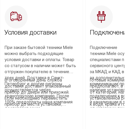
Условия доставки
Подключение
При заказе бытовой техники Miele
Подключение
можно выбрать подходящие
техники Miele осу
условия доставки и оплаты. Товар
специалистами пар
со статусом в наличии может быть
сервисного центра
отгружен покупателю в течение
за МКАД и КАД во
трех дней. Доставка в Санкт-
за дополнительную
В оговоренный день служба
Готовые коммуника
Петербург и другие регионы
коммуникации пре
доставки доставит упакованный
предполагают, в з
осуществляется через
наличие установле
прибор до двери или прихожей.
от категории, нали
транспортную компанию. После
подключения к во
Если необходимо переместить
установленной роз
100% предоплаты наша компания
и канализации в з
прибор до места установки,
к воде, крана и го
доставляет заказ
от категории техн
пожалуйста, предварительно
слива. Стандартна
до представительства
дополнительных ус
уточните это с менеджером.
включает в себя: с
транспортной компании в городе
определяется согл
За данную услугу взимается
транспортировочны
Москва. Пожалуйста, уточняйте
который можно по
дополнительная плата. Важно
разблокировку при