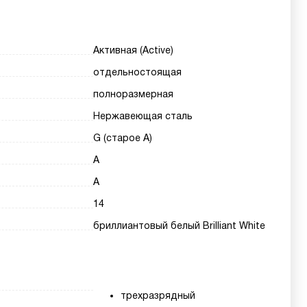
Активная (Active)
отдельностоящая
полноразмерная
Нержавеющая сталь
G (старое A)
A
A
14
бриллиантовый белый Brilliant White
трехразрядный