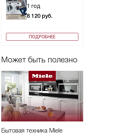
1 год
8 120
руб.
ПОДРОБНЕЕ
Может быть полезно
Бытовая техника Miele
Дешевая встроен