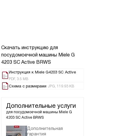
Скачать инструкцию для
посудомоечной машины
Miele G
4203 SC Active BRWS
Инструкция к Miele G4203 SC Active
PDF, 3.5 MB
Схема с размерами
JPG, 119.93 KB
Дополнительные услуги
для посудомоечной машины
Miele G
4203 SC Active BRWS
Дополнительная
гарантия