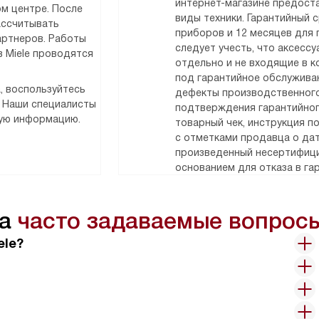
интернет-магазине предоста
м центре. После
виды техники. Гарантийный 
ассчитывать
приборов и 12 месяцев для
артнеров. Работы
следует учесть, что аксесс
 Miele проводятся
отдельно и не входящие в к
под гарантийное обслужива
, воспользуйтесь
дефекты производственного
. Наши специалисты
подтверждения гарантийног
мую информацию.
товарный чек, инструкция п
с отметками продавца о дат
произведенный несертифици
основанием для отказа в га
на
часто задаваемые вопрос
ele?