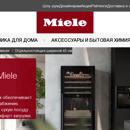
Шоу-рум
Дизайнерам
Акции
Рейтинги
Доставка и 
НИКА ДЛЯ ДОМА
АКСЕССУАРЫ И БЫТОВАЯ ХИМИ
винки
Отдельностоящие шириной 45 см
iele
м обеспечивают
набжению.
 сухую посуду
мфорт загрузки.