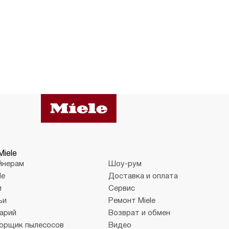
Miele
йнерам
Шоу-рум
le
Доставка и оплата
и
Сервис
ьи
Ремонт Miele
арий
Возврат и обмен
орщик пылесосов
Видео