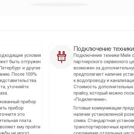
Подключение техники
подходящие условия
Подключение техники Miele
ожет быть отгружен
партнерского сервисного ц
Петербург и другие
возможен за дополнительну
анию. После 100%
предполагают наличие уста
редставительства
к водопроводу и канализаци
та, уточняйте
Стоимость дополнительных 
аза.
прайсу, который можно посм
«Подключение».
акованный прибор
тить прибор
Готовые коммуникации предп
точните это
наличие установленной розет
тельная плата.
слива. Стандартная установк
зволяют ему пройти
транспортировочных крепле
ужбы не могут
соединение отдельных часте