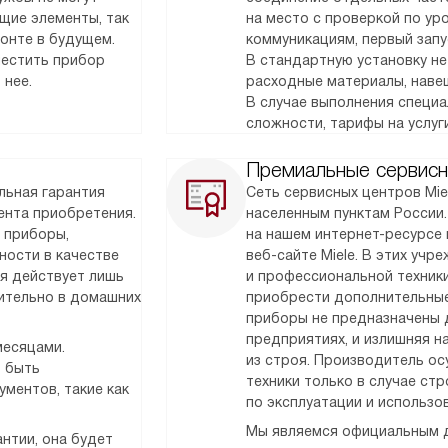
щие элементы, так
на место с проверкой по у
монте в будущем.
коммуникациям, первый запу
местить прибор
В стандартную установку не
 нее.
расходные материалы, наве
В случае выполнения специ
сложности, тарифы на услуг
Премиальные сервисн
льная гарантия
Сеть сервисных центров Mie
мента приобретения.
населенным пунктам России
 приборы,
на нашем интернет-ресурсе 
ности в качестве
веб-сайте Miele. В этих уч
ия действует лишь
и профессиональной техник
чительно в домашних
приобрести дополнительные
приборы не предназначены 
предприятиях, и излишняя н
месяцами.
из строя. Производитель о
т быть
техники только в случае ст
ментов, такие как
по эксплуатации и использо
Мы являемся официальным д
нтии, она будет