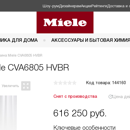
Шоу-рум
Дизайнерам
Акции
Рейтинги
Доставка и 
НИКА ДЛЯ ДОМА
АКСЕССУАРЫ И БЫТОВАЯ ХИМИ
ина Miele CVA6805 HVBR
le CVA6805 HVBR
Код товара: 144160
Снят с производства
Цена де
616 250
руб.
Ключевые особенности