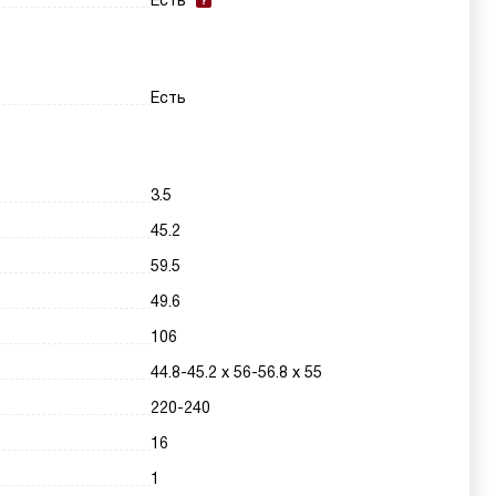
Есть
Есть
3.5
45.2
59.5
49.6
106
44.8-45.2 х 56-56.8 х 55
220-240
16
1