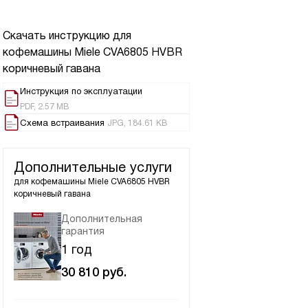
Скачать инструкцию для
кофемашины
Miele CVA6805 HVBR
коричневый гавана
Инструкция по эксплуатации
PDF, 2.57 MB
Схема встраивания
JPG, 184.61 KB
Дополнительные услуги
для кофемашины
Miele CVA6805 HVBR
коричневый гавана
Дополнительная
гарантия
1 год
30 810
руб.