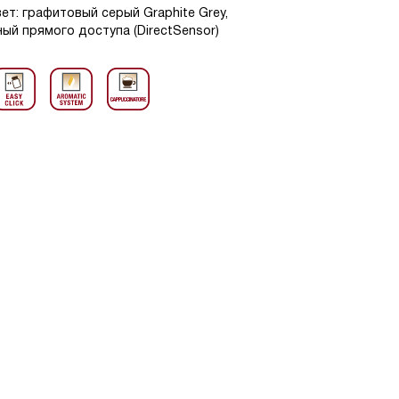
ет: графитовый серый Graphite Grey,
ный прямого доступа (DirectSensor)
Кофемашины Miele CV
зерен