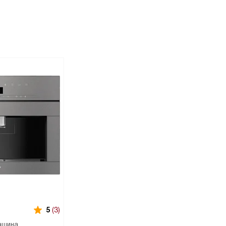
5
(3)
ашина