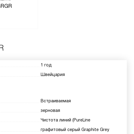
GRGR
R
1 год
Швейцария
Встраиваемая
зерновая
Чистота линий (PureLine
графитовый серый Graphite Grey