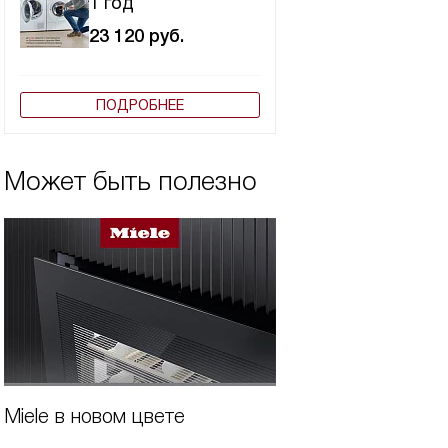
1 год
23 120
руб.
ПОДРОБНЕЕ
Может быть полезно
Miele в новом цвете
Виды кофемашин