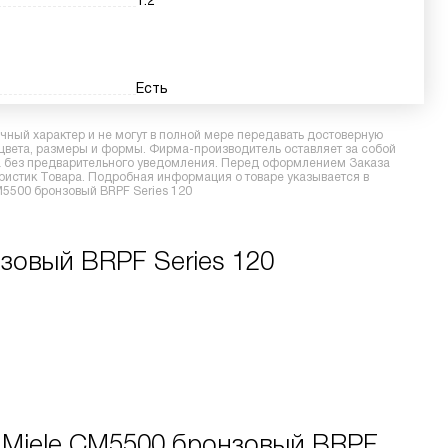
1.2
Есть
ный характер и не могут в полной мере передавать достоверную
 цвета, размеры и формы. Фирма-производитель оставляет за собой
ра без предварительного уведомления. Перед оформлением Заказа
еристик Товара. Подробная информация о товаре указывается в
M5500 бронзовый BRPF Series 120
зовый BRPF Series 120
Miele CM5500 бронзовый BRPF