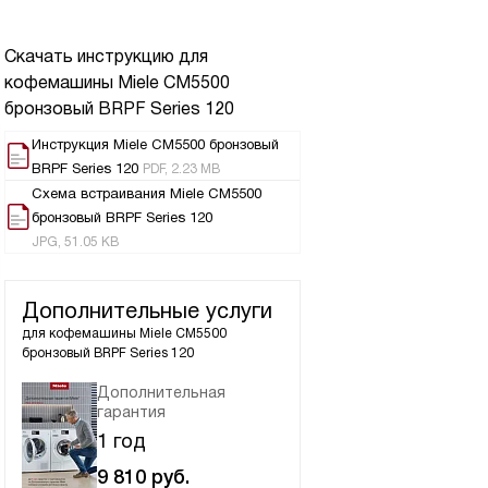
Скачать инструкцию для
кофемашины
Miele CM5500
бронзовый BRPF Series 120
Инструкция Miele CM5500 бронзовый
BRPF Series 120
PDF, 2.23 MB
Схема встраивания Miele CM5500
бронзовый BRPF Series 120
JPG, 51.05 KB
Дополнительные услуги
для кофемашины
Miele CM5500
бронзовый BRPF Series 120
Дополнительная
гарантия
1 год
9 810
руб.