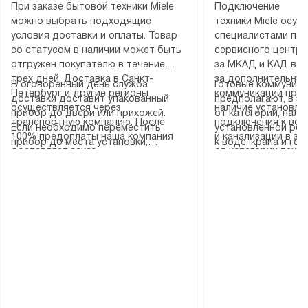
При заказе бытовой техники Miele
Подключение
можно выбрать подходящие
техники Miele осу
условия доставки и оплаты. Товар
специалистами пар
со статусом в наличии может быть
сервисного центра
отгружен покупателю в течение
за МКАД и КАД во
трех дней. Доставка в Санкт-
за дополнительную
В оговоренный день служба
Готовые коммуника
Петербург и другие регионы
коммуникации пре
доставки доставит упакованный
предполагают, в з
осуществляется через
наличие установле
прибор до двери или прихожей.
от категории, нали
транспортную компанию. После
подключения к во
Если необходимо переместить
установленной роз
100% предоплаты наша компания
и канализации в з
прибор до места установки,
к воде, крана и го
доставляет заказ
от категории техн
пожалуйста, предварительно
слива. Стандартна
до представительства
дополнительных ус
уточните это с менеджером.
включает в себя: с
транспортной компании в городе
определяется согл
За данную услугу взимается
транспортировочны
Москва. Пожалуйста, уточняйте
который можно по
дополнительная плата. Важно
разблокировку при
условия доставки у менеджера при
на нашем сайте в 
учитывать, что если размеры
соединение отдель
оформлении заказа.
«Подключение».
прибора не позволяют ему пройти
монтаж техники в 
через дверной проем, сотрудники
на место с проверк
транспортной службы не могут
подключение к су
демонтировать дверцы, ручки или
коммуникациям, пе
другие выступающие элементы, так
и консультацию по 
как это может привести к отказу
В стандартную уст