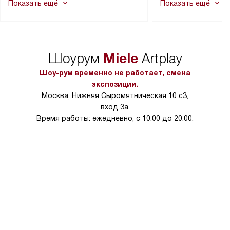
Показать ещё
Показать ещё
в гарантийном ремонте в будущем.
не включаются: пр
Перед заказом удостоверьтесь, что
коммуникаций, рас
сможете переместить прибор
материалы, навеш
в нужное место, учитывая размеры
и перевешивание д
упаковки или без нее.
выполнения специа
Miele
Шоурум
Artplay
в условиях повыше
тарифы на услуги 
Шоу-рум временно не работает, смена
на 30%.
экспозиции.
Москва, Нижняя Сыромятническая 10 с3,
вход 3а.
Время работы: ежедневно, с 10.00 до 20.00.