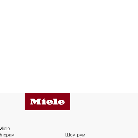
Miele
йнерам
Шоу-рум