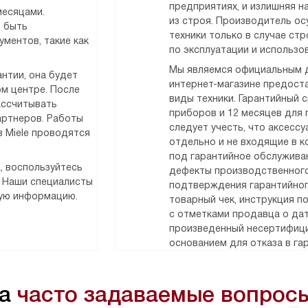
предприятиях, и излишняя н
месяцами.
из строя. Производитель о
т быть
техники только в случае ст
ментов, такие как
по эксплуатации и использо
Мы являемся официальным д
нтии, она будет
интернет-магазине предоста
м центре. После
виды техники. Гарантийный 
ассчитывать
приборов и 12 месяцев для
артнеров. Работы
следует учесть, что аксесс
 Miele проводятся
отдельно и не входящие в к
под гарантийное обслужива
, воспользуйтесь
дефекты производственного
. Наши специалисты
подтверждения гарантийног
мую информацию.
товарный чек, инструкция п
с отметками продавца о дат
произведенный несертифици
основанием для отказа в га
на
часто задаваемые вопрос