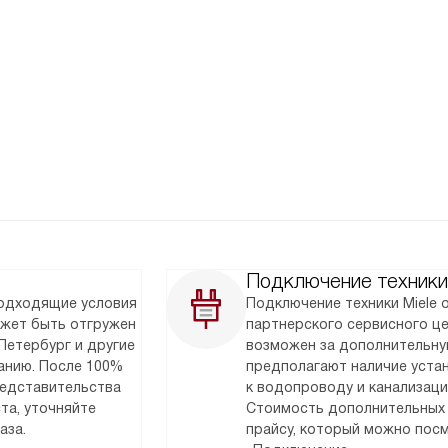
Подключение техники
подходящие условия
Подключение техники Miele
ожет быть отгружен
партнерского сервисного ц
Петербург и другие
возможен за дополнительну
анию. После 100%
предполагают наличие уста
редставительства
к водопроводу и канализаци
та, уточняйте
Стоимость дополнительных 
аза.
прайсу, который можно посм