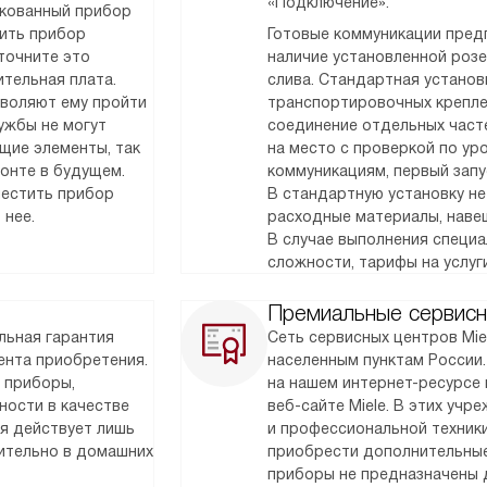
«Подключение».
акованный прибор
тить прибор
Готовые коммуникации предп
точните это
наличие установленной розет
тельная плата.
слива. Стандартная установк
зволяют ему пройти
транспортировочных крепле
ужбы не могут
соединение отдельных часте
щие элементы, так
на место с проверкой по у
монте в будущем.
коммуникациям, первый запу
местить прибор
В стандартную установку не
 нее.
расходные материалы, наве
В случае выполнения специ
сложности, тарифы на услуг
Премиальные сервисн
льная гарантия
Сеть сервисных центров Mie
мента приобретения.
населенным пунктам России
 приборы,
на нашем интернет-ресурсе 
ности в качестве
веб-сайте Miele. В этих уч
ия действует лишь
и профессиональной техник
чительно в домашних
приобрести дополнительные
приборы не предназначены 