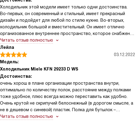
Достоинства:
Холодильник этой модели имеет только одни достоинства.
Во-первых, он современный и стильный, имеет прекрасный
дизайн и подойдет для любой по стилю кухню. Во-вторых,
холодильник большой и вместительный. Он имеет отлично
организованное внутреннее пространство, которое снабжено
большим количеством полок и ящиков, где можно
Читать отзыв полностью
расположить очень много продуктов. В-третьих, холодильник
Лейла
классно работает. Он идеально держит выставленную
03.12.2022
температуру, которая равномерно распределяется по
Модель:
камерам, и не важно, в какое место положены продукты, они
Холодильник Miele KFN 29233 D WS
везде будут храниться долгое время. В-четвертых,
Достоинства:
холодильник имеет простое управление, автоматическое
очень хорош в плане организации пространства внутри,
размораживание обеих камер, систему охлаждения NoFrost. И
оптимально по количеству полок, расстояние между полками
в конце отмечу, что эта модель полностью безопасна в
тоже удобное, плюс всегда можно переставить как удобно.
эксплуатации, а так же при работе сильно не шумит.
Очень крутой не скрипучий белоснежный (в дорогом смысле, а
не в дешевом с синевой) пластик. Полка для бутылок –
интересное решение, но я бы ее еще доработала и сделала
Читать отзыв полностью
немного под наклоном, чтобы удобно было хранить открытые
бутылки. По шуму не мешает, да, слышимость его включения