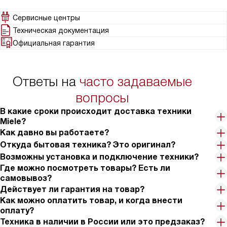
есть, но все это в адекватных децибелах, скажем так. Три
вместительных ящика в морозилке, удобно хранить и большие
Сервисные центры
куски мяса и длинную рыбу, в общем, проблем нет. Мне повезло
Техническая документация
с менеджером, мы разобрали на что обращать внимание в
Официальная гарантия
холодильниках, что важно для меня и так пришли к этой
модели. Быстрая доставка, оплата по факту доставки, без
предоплаты, что было так же важно для меня.
Ответы на
часто задаваемые
вопросы
В какие сроки происходит доставка техники
Miele?
Как давно вы работаете?
Откуда бытовая техника? Это оригинал?
Возможны установка и подключение техники?
Где можно посмотреть товары? Есть ли
самовывоз?
Действует ли гарантия на товар?
Как можно оплатить товар, и когда внести
оплату?
Техника в наличии в России или это предзаказ?