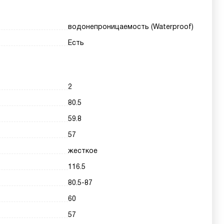
водонепроницаемость (Waterproof)
Есть
2
80.5
59.8
57
жесткое
116.5
80.5-87
60
57