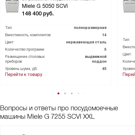
Miele G 5050 SCVi
148 400
руб.
Тип:
полноразмерная
Вместимость, комплектов:
14
Тип:
Цвет:
нержавеющая сталь
Вмести
Количество программ:
5
Цвет:
Размещение столовых
выдвижной
приборов:
поддон
Количе
Уровень шума, дБ:
45
Уровен
Перейти к товару
Перей
Вопросы и ответы про посудомоечные
машины Miele G 7255 SCVI XXL