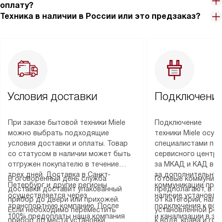
оплату?
Техника в наличии в России или это предзаказ?
Условия доставки
Подключение
При заказе бытовой техники Miele
Подключение
можно выбрать подходящие
техники Miele осу
условия доставки и оплаты. Товар
специалистами пар
со статусом в наличии может быть
сервисного центра
отгружен покупателю в течение
за МКАД и КАД во
трех дней. Доставка в Санкт-
за дополнительную
В оговоренный день служба
Готовые коммуника
Петербург и другие регионы
коммуникации пре
доставки доставит упакованный
предполагают, в з
осуществляется через
наличие установле
прибор до двери или прихожей.
от категории, нали
транспортную компанию. После
подключения к во
Если необходимо переместить
установленной роз
100% предоплаты наша компания
и канализации в з
прибор до места установки,
к воде, крана и го