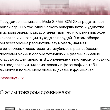
вместительный. Полностью я забиваю его посудой только в
праздники, в остальное же время просто мою грязную посуду
по мере того, как она появляется. Нравится, что здесь есть
надежная защита от протечек. Жалею, что не купила эту
Посудомоечная машина Miele G 7255 SCVI XXL представляет
посудомойку раньше. Отличная модель, полностью
собой вершину технологического совершенства и удобства
оправдывает свою цену. Рекомендую технику Миле всем
в использовании, разработанная для тех, кто ценит высокое
знакомым.
качество и инновации в уходе за посудой. В этом обзоре
мы всесторонне рассмотрим эту модель, начиная
с ее ключевых характеристик, углубимся в разнообразие
программ мойки и особые технологии, и уделим внимание
классам эффективности. В дополнение к текстовому описанию,
мы предоставим видеоматериалы и фотографии, чтобы
вы могли в полной мере оценить дизайн и функционал.
Развернуть
С этим товаром сравнивают
Встраиваемая посудомоечная машина