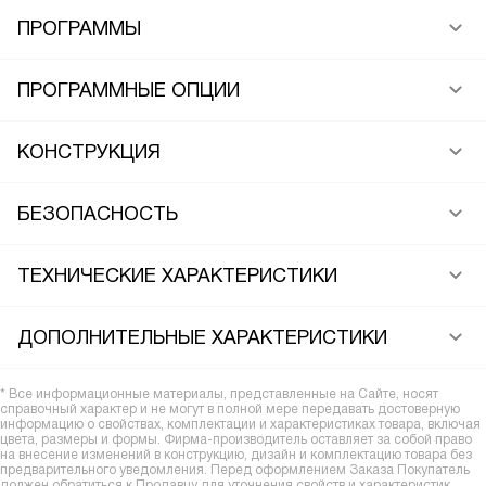
ПРОГРАММЫ
ПРОГРАММНЫЕ ОПЦИИ
КОНСТРУКЦИЯ
БЕЗОПАСНОСТЬ
ТЕХНИЧЕСКИЕ ХАРАКТЕРИСТИКИ
ДОПОЛНИТЕЛЬНЫЕ ХАРАКТЕРИСТИКИ
* Все информационные материалы, представленные на Сайте, носят
справочный характер и не могут в полной мере передавать достоверную
информацию о свойствах, комплектации и характеристиках товара, включая
цвета, размеры и формы. Фирма-производитель оставляет за собой право
на внесение изменений в конструкцию, дизайн и комплектацию товара без
предварительного уведомления. Перед оформлением Заказа Покупатель
должен обратиться к Продавцу для уточнения свойств и характеристик