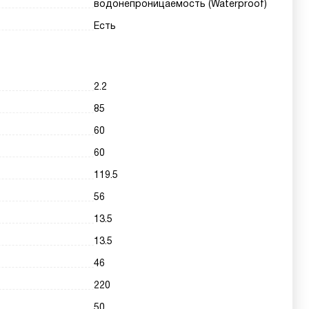
водонепроницаемость (Waterproof)
Есть
2.2
85
60
60
119.5
56
13.5
13.5
46
220
50