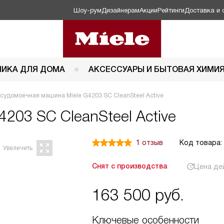
Шоу-рум
Дизайнерам
Акции
Рейтинги
Доставка и 
НИКА ДЛЯ ДОМА
АКСЕССУАРЫ И БЫТОВАЯ ХИМИ
судомоечная машина Miele G4203 SC CleanSteel Active
4203 SC CleanSteel Active
1 отзыв
Код товара:
Снят с производства
Цена де
163 500
руб.
Ключевые особенности