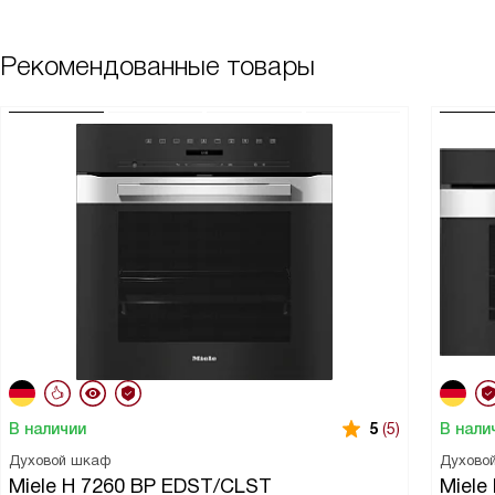
Рекомендованные товары
В наличии
В нали
5
(5)
Духовой шкаф
Духово
Miele H 7260 BP EDST/CLST
Miele